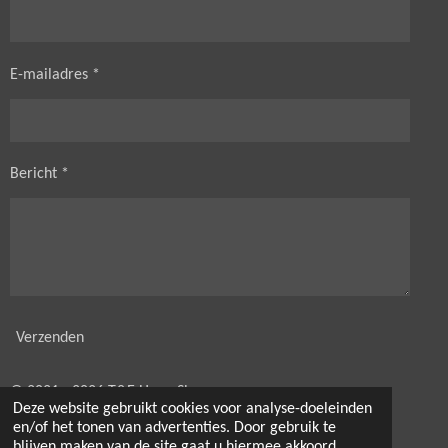
E-mailadres *
Bericht *
Verzenden
© 2021 - 2026 T&E HorseShop
Deze website gebruikt cookies voor analyse-doeleinden
Powered by
JouwWeb
en/of het tonen van advertenties. Door gebruik te
blijven maken van de site gaat u hiermee akkoord.