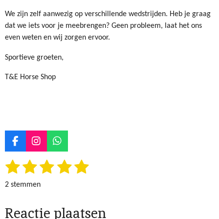
We zijn zelf aanwezig op verschillende wedstrijden. Heb je graag
dat we iets voor je meebrengen? Geen probleem, laat het ons
even weten en wij zorgen ervoor.
Sportieve groeten,
T&E Horse Shop
F
I
W
a
n
h
1
2
3
4
5
c
s
a
S
R
e
t
t
t
a
s
s
s
s
s
b
a
s
e
2 stemmen
t
o
g
A
m
t
t
t
t
t
i
o
r
p
m
Reactie plaatsen
k
a
p
e
e
e
e
e
n
e
m