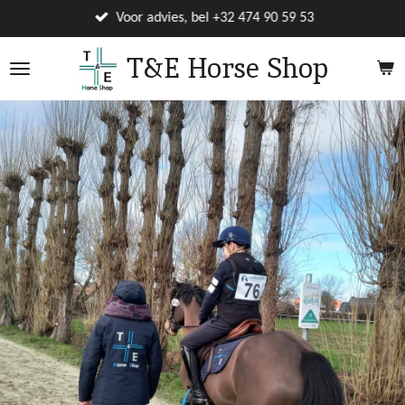
Ga
Voor advies, bel +32 474 90 59 53
direct
T&E Horse Shop
naar
de
hoofdinhoud