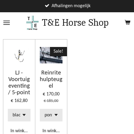
Ga
Afhalingen mogelijk
direct
T&E Horse Shop
naar
de
hoofdinhoud
Sale!
LJ -
Reinrite
Voortuig
hulpteug
eventing
el
/ 5-point
€ 170,00
€ 162,80
€ 185,00
In winkelwagen
In winkelwagen