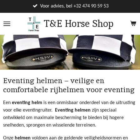
Ga
Voor advies, bel +32 474 90 59 53
direct
T&E Horse Shop
naar
de
hoofdinhoud
Eventing helmen – veilige en
comfortabele rijhelmen voor eventing
Een
eventing helm
is een onmisbaar onderdeel van de uitrusting
voor elke eventingruiter.
Eventing helmen
zijn speciaal
ontwikkeld om maximale bescherming te bieden bij hogere
snelheden, sprongen en wisselende terreinen.
Onze
helmen
voldoen aan de geldende veiligheidsnormen en