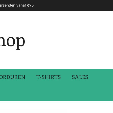
verzenden vanaf €95
hop
ORDUREN
T-SHIRTS
SALES