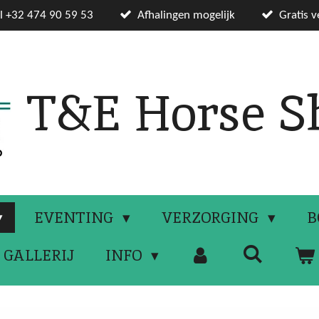
el +32 474 90 59 53
Afhalingen mogelijk
Gratis 
T&E Horse S
EVENTING
VERZORGING
B
GALLERIJ
INFO