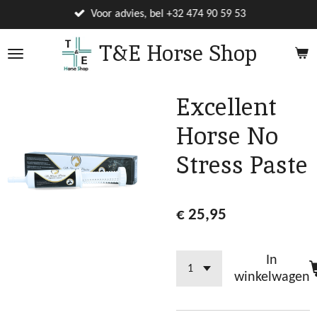
Ga
Voor advies, bel +32 474 90 59 53
direct
T&E Horse Shop
naar
de
hoofdinhoud
Excellent
Horse No
Stress Paste
€ 25,95
In
winkelwagen