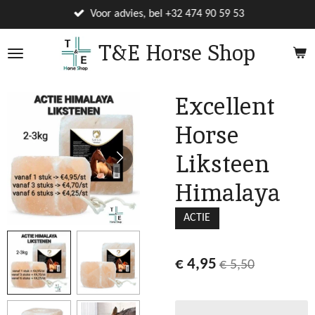
Ga
Voor advies, bel +32 474 90 59 53
direct
T&E Horse Shop
naar
de
hoofdinhoud
Excellent
Horse
Liksteen
Himalaya
ACTIE
€ 4,95
€ 5,50