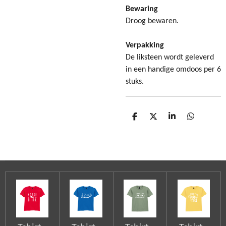
Bewaring
Droog bewaren.
Verpakking
De liksteen wordt geleverd
in een handige omdoos per 6
stuks.
D
D
S
D
e
e
h
e
l
e
a
l
e
l
r
e
n
e
n