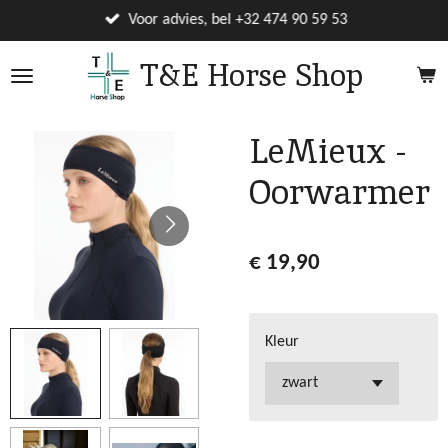
Ga
Voor advies, bel +32 474 90 59 53
direct
T&E Horse Shop
naar
de
hoofdinhoud
LeMieux -
Oorwarmer
€ 19,90
Kleur