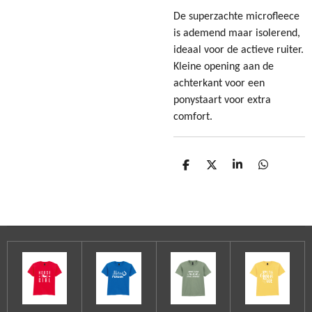
De superzachte microfleece
is ademend maar isolerend,
ideaal voor de actieve ruiter.
Kleine opening aan de
achterkant voor een
ponystaart voor extra
comfort.
D
D
S
D
e
e
h
e
l
e
a
l
e
l
r
e
n
e
n