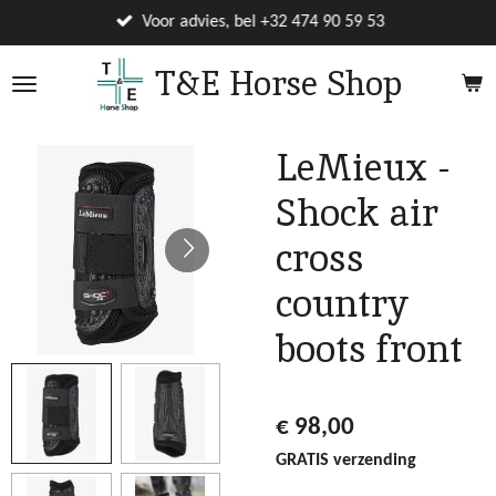
Ga
Voor advies, bel +32 474 90 59 53
direct
T&E Horse Shop
naar
de
hoofdinhoud
LeMieux -
Shock air
cross
country
boots front
€ 98,00
GRATIS verzending