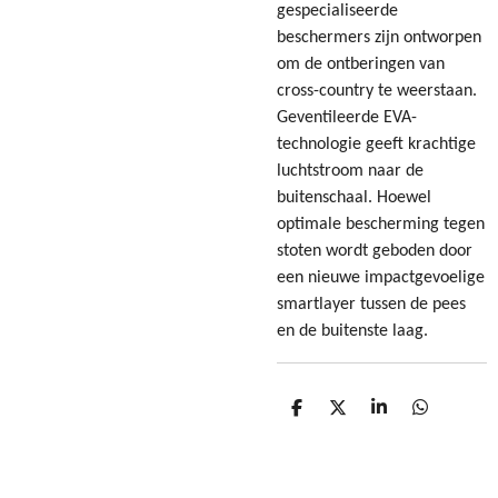
gespecialiseerde
beschermers zijn ontworpen
om de ontberingen van
cross-country te weerstaan.
Geventileerde EVA-
technologie geeft krachtige
luchtstroom naar de
buitenschaal. Hoewel
optimale bescherming tegen
stoten wordt geboden door
een nieuwe impactgevoelige
smartlayer tussen de pees
en de buitenste laag.
D
D
S
D
e
e
h
e
l
e
a
l
e
l
r
e
n
e
n