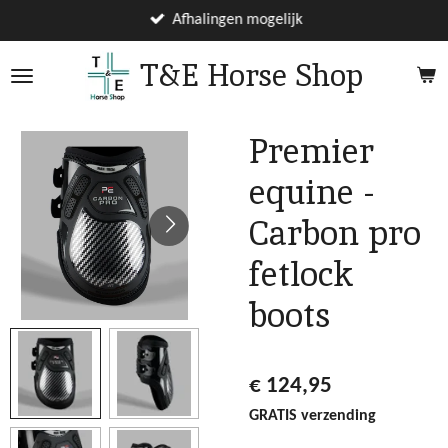
Ga
Afhalingen mogelijk
direct
T&E Horse Shop
naar
de
hoofdinhoud
Premier
equine -
Carbon pro
fetlock
boots
€ 124,95
GRATIS verzending