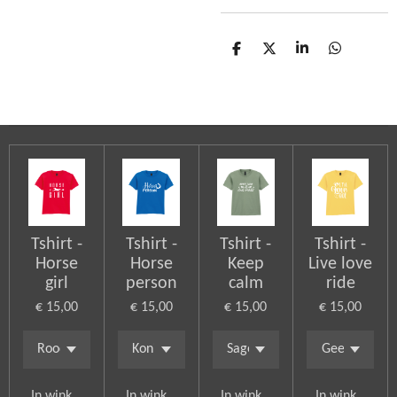
D
D
S
D
e
e
h
e
l
e
a
l
e
l
r
e
n
e
n
Tshirt -
Tshirt -
Tshirt -
Tshirt -
Horse
Horse
Keep
Live love
girl
person
calm
ride
€ 15,00
€ 15,00
€ 15,00
€ 15,00
In winkelwagen
In winkelwagen
In winkelwagen
In winkelwag