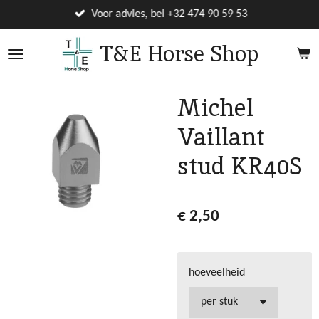
Ga
Voor advies, bel +32 474 90 59 53
direct
T&E Horse Shop
naar
de
hoofdinhoud
Michel
Vaillant
stud KR40S
€ 2,50
hoeveelheid