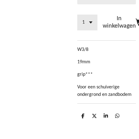
In
winkelwagen
W3/8
19mm
grip***
Voor een schuiverige
ondergrond en zandbodem
D
D
S
D
e
e
h
e
l
e
a
l
e
l
r
e
n
e
n