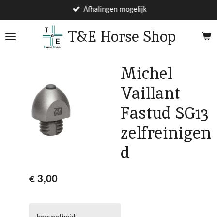
Ga
Afhalingen mogelijk
direct
T&E Horse Shop
naar
de
hoofdinhoud
Michel
Vaillant
Fastud SG13
zelfreinigen
d
€ 3,00