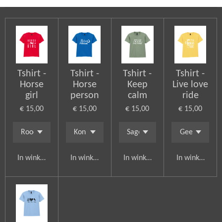
n
e
n
Tshirt -
Tshirt -
Tshirt -
Tshirt -
Horse
Horse
Keep
Live love
girl
person
calm
ride
€ 15,00
€ 15,00
€ 15,00
€ 15,00
In winkelwagen
In winkelwagen
In winkelwagen
In winkelwag