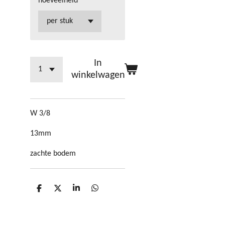
hoeveelheid
In
winkelwagen
W 3/8
13mm
zachte bodem
D
D
S
D
e
e
h
e
l
e
a
l
e
l
r
e