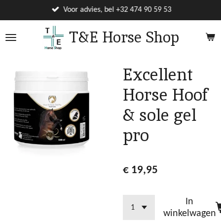
Ga
Voor advies, bel +32 474 90 59 53
direct
T&E Horse Shop
naar
de
hoofdinhoud
Excellent
Horse Hoof
& sole gel
pro
€ 19,95
In
winkelwagen