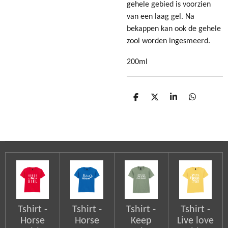
gehele gebied is voorzien
van een laag gel. Na
bekappen kan ook de gehele
zool worden ingesmeerd.
200ml
D
D
S
D
e
e
h
e
l
e
a
l
e
l
r
e
n
e
n
Tshirt -
Tshirt -
Tshirt -
Tshirt -
Horse
Horse
Keep
Live love