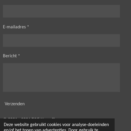
E-mailadres *
Bericht *
Verzenden
© 2021 - 2026 T&E HorseShop
Deze website gebruikt cookies voor analyse-doeleinden
Powered by
JouwWeb
en/of het tonen van advertenties. Door gebruik te