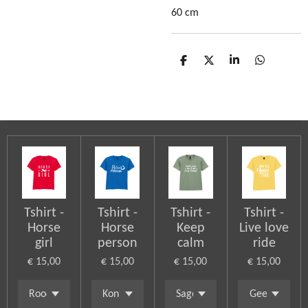
60 cm
D
D
S
D
e
e
h
e
l
e
a
l
e
l
r
e
n
e
n
Tshirt -
Tshirt -
Tshirt -
Tshirt -
Horse
Horse
Keep
Live love
girl
person
calm
ride
€ 15,00
€ 15,00
€ 15,00
€ 15,00