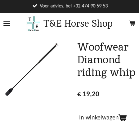
Ga
Voor advies, bel +32 474 90 59 53
direct
T&E Horse Shop
naar
de
hoofdinhoud
Woofwear
Diamond
riding whip
€ 19,20
In winkelwagen