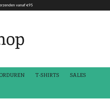
verzenden vanaf €95
hop
ORDUREN
T-SHIRTS
SALES