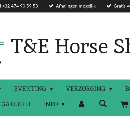
el +32 474 90 59 53
Afhalingen mogelijk
Gratis 
T&E Horse S
EVENTING
VERZORGING
B
GALLERIJ
INFO