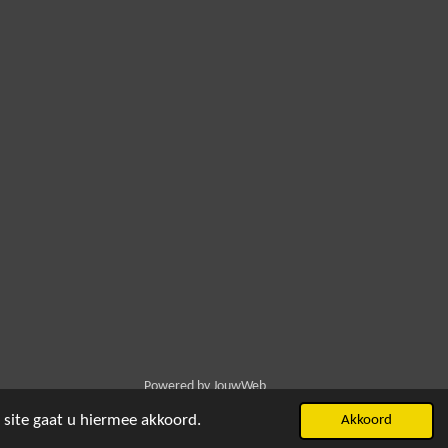
Powered by
JouwWeb
 site gaat u hiermee akkoord.
Akkoord