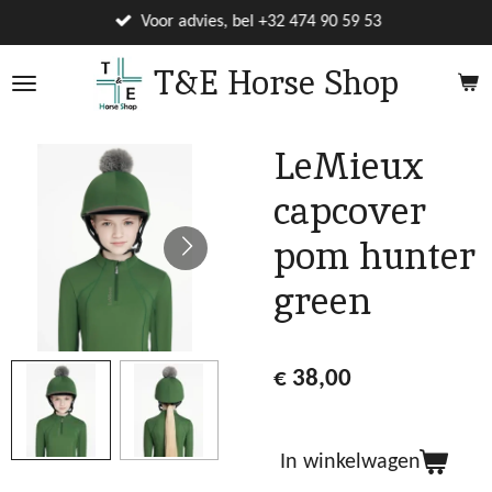
Ga
Voor advies, bel +32 474 90 59 53
direct
T&E Horse Shop
naar
de
hoofdinhoud
LeMieux
capcover
pom hunter
green
€ 38,00
In winkelwagen