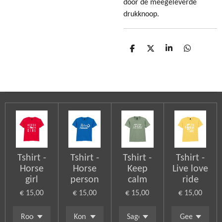
door de meegeleverde
drukknoop.
D
D
S
D
e
e
h
e
l
e
a
l
e
l
r
e
n
e
n
Tshirt -
Tshirt -
Tshirt -
Tshirt -
Horse
Horse
Keep
Live love
girl
person
calm
ride
€ 15,00
€ 15,00
€ 15,00
€ 15,00