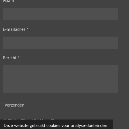
Naam *
E-mailadres *
Bericht *
Verzenden
© 2021 - 2026 T&E HorseShop
Deze website gebruikt cookies voor analyse-doeleinden
Powered by
JouwWeb