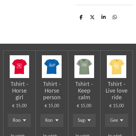
D
D
S
D
e
e
h
e
l
e
a
l
e
l
r
e
n
e
n
Tshirt -
Tshirt -
Tshirt -
Tshirt -
Horse
Horse
Keep
Live love
girl
person
calm
ride
€ 15,00
€ 15,00
€ 15,00
€ 15,00