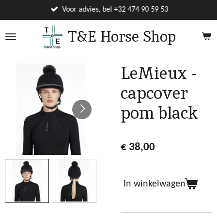
Ga
Voor advies, bel +32 474 90 59 53
direct
T&E Horse Shop
naar
de
hoofdinhoud
LeMieux -
capcover
pom black
€ 38,00
In winkelwagen