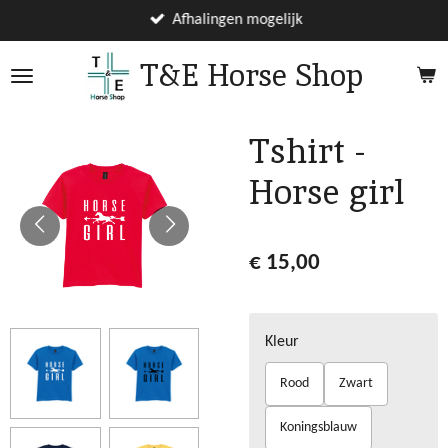
Ga
Afhalingen mogelijk
direct
T&E Horse Shop
naar
de
hoofdinhoud
Tshirt -
Horse girl
€ 15,00
Kleur
Rood
Zwart
Koningsblauw