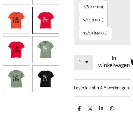
7/8 jaar (M)
9/11 jaar (L)
12/14 jaar (XL)
In
winkelwagen
Levertermijn 4-5 werkdagen
D
D
S
D
e
e
h
e
l
e
a
l
e
l
r
e
n
e
n