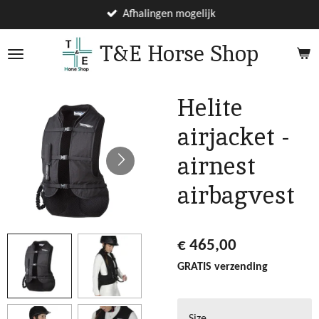
Ga
Afhalingen mogelijk
direct
T&E Horse Shop
naar
de
hoofdinhoud
Helite
airjacket -
airnest
airbagvest
€ 465,00
GRATIS verzending
Size