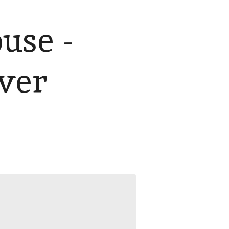
use -
lver