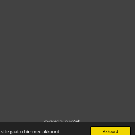
Powered by
JouwWeb
 site gaat u hiermee akkoord.
Akkoord