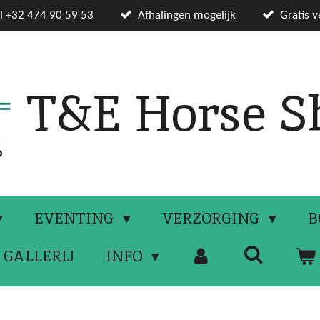
el +32 474 90 59 53
Afhalingen mogelijk
Gratis 
T&E Horse S
EVENTING
VERZORGING
B
GALLERIJ
INFO