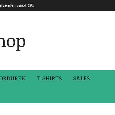
verzenden vanaf €95
hop
ORDUREN
T-SHIRTS
SALES