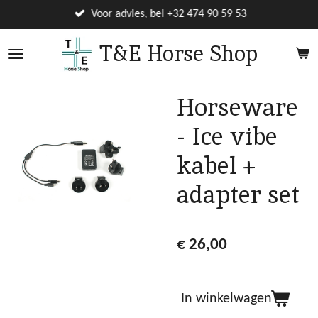
Ga
Voor advies, bel +32 474 90 59 53
direct
T&E Horse Shop
naar
de
hoofdinhoud
Horseware
- Ice vibe
kabel +
adapter set
€ 26,00
In winkelwagen