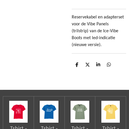
Reservekabel en adapterset
voor de Vibe Panels
(trilstrip) van de Ice-Vibe
Boots met led-indicatie
(nieuwe versie).
D
D
S
D
e
e
h
e
l
e
a
l
e
l
r
e
n
e
n
Tshirt -
Tshirt -
Tshirt -
Tshirt -