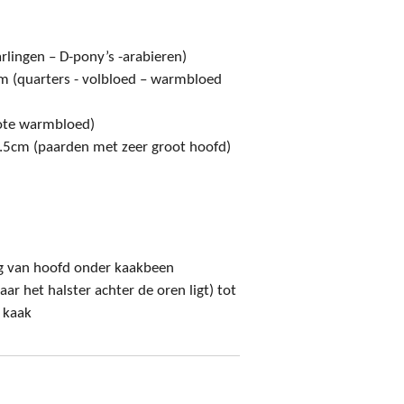
rlingen – D-pony’s -arabieren)
 (quarters - volbloed – warmbloed
ote warmbloed)
2.5cm (paarden met zeer groot hoofd)
g van hoofd onder kaakbeen
aar het halster achter de oren ligt) tot
 kaak