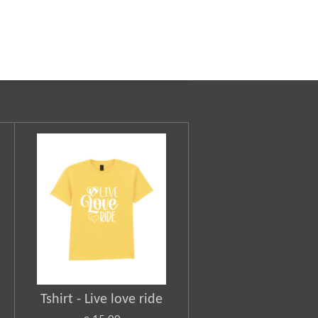
Tshirt - Live love ride