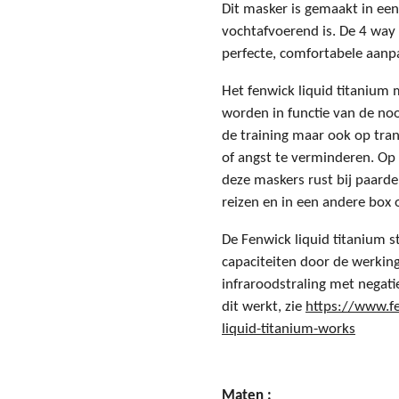
Dit masker is gemaakt in ee
vochtafvoerend is. De 4 way 
perfecte, comfortabele aanp
Het fenwick liquid titanium
worden in functie van de noo
de training maar ook op tra
of angst te verminderen. O
deze maskers rust bij paard
reizen en in een andere box
De Fenwick liquid titanium s
capaciteiten door de werkin
infraroodstraling met negati
dit werkt, zie
https://www.f
liquid-titanium-works
Maten :