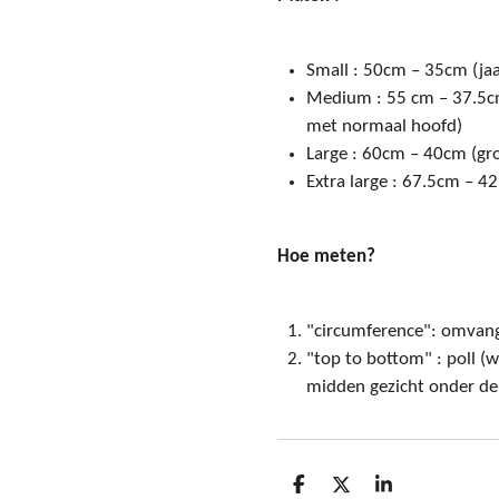
Small : 50cm – 35cm (jaa
Medium : 55 cm – 37.5cm
met normaal hoofd)
Large : 60cm – 40cm (gr
Extra large : 67.5cm – 4
Hoe meten?
"circumference": omvan
"top to bottom" : poll (w
midden gezicht onder de
D
D
S