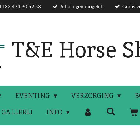
el +32 474 90 59 53
Afhalingen mogelijk
Gratis 
T&E Horse S
EVENTING
VERZORGING
B
GALLERIJ
INFO