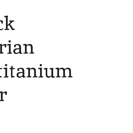
ck
rian
 titanium
r