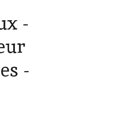
x -
eur
es -