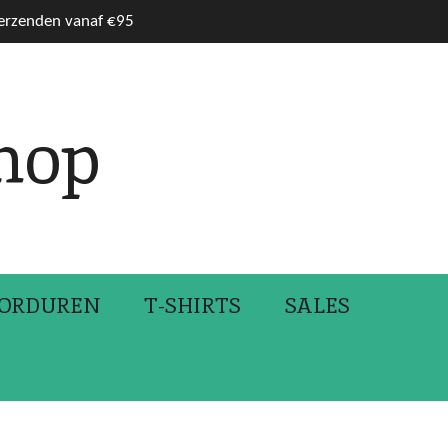
verzenden vanaf €95
hop
ORDUREN
T-SHIRTS
SALES