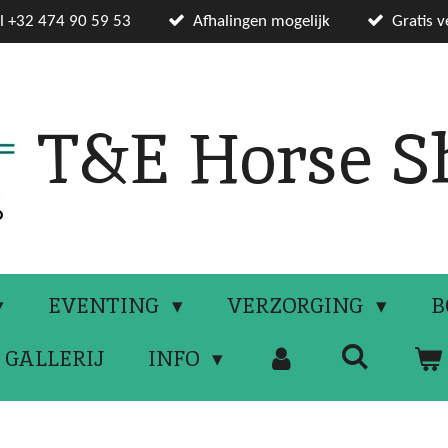
el +32 474 90 59 53
Afhalingen mogelijk
Gratis 
T&E Horse S
EVENTING
VERZORGING
B
GALLERIJ
INFO