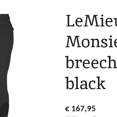
LeMieu
Monsi
breech
black
€ 167,95