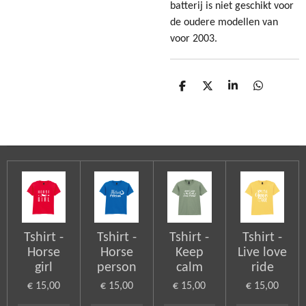
batterij is niet geschikt voor
de oudere modellen van
voor 2003.
D
D
S
D
e
e
h
e
l
e
a
l
e
l
r
e
n
e
n
Tshirt -
Tshirt -
Tshirt -
Tshirt -
Horse
Horse
Keep
Live love
girl
person
calm
ride
€ 15,00
€ 15,00
€ 15,00
€ 15,00