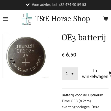
Ga
Voor advies, bel +32 474 90 59 53
direct
T&E Horse Shop
naar
de
hoofdinhoud
OE3 batterij
€ 6,50
In
winkelwagen
Batterij voor de Optimum
Time OE3 (ø 2cm)
eventinghorloges. Deze