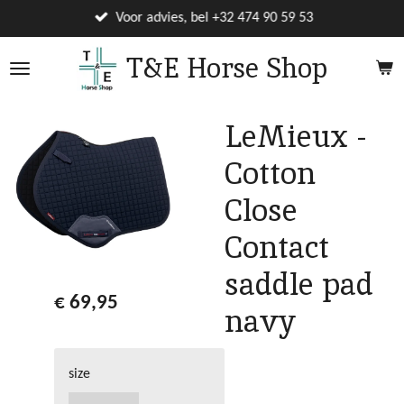
Ga
Voor advies, bel +32 474 90 59 53
direct
T&E Horse Shop
naar
de
hoofdinhoud
LeMieux -
Cotton
Close
Contact
saddle pad
€ 69,95
navy
size