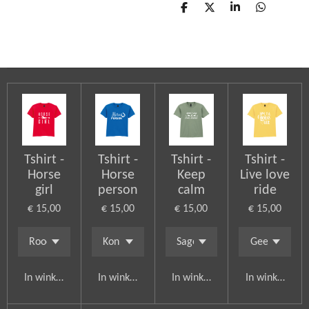
D
D
S
D
e
e
h
e
l
e
a
l
e
l
r
e
n
e
n
Tshirt -
Tshirt -
Tshirt -
Tshirt -
Horse
Horse
Keep
Live love
girl
person
calm
ride
€ 15,00
€ 15,00
€ 15,00
€ 15,00
In winkelwagen
In winkelwagen
In winkelwagen
In winkelwag