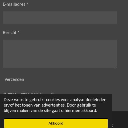
E-mailadres *
Bericht *
Verzenden
© 2021 - 2026 T&E HorseShop
Deze website gebruikt cookies voor analyse-doeleinden
Powered by
JouwWeb
en/of het tonen van advertenties. Door gebruik te
blijven maken van de site gaat u hiermee akkoord.
Akkoord
E-mailadres
Kaart
Facebook