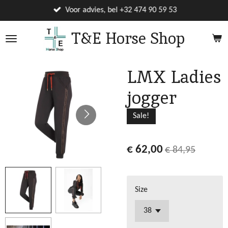
Ga
Voor advies, bel +32 474 90 59 53
direct
T&E Horse Shop
naar
de
hoofdinhoud
LMX Ladies
jogger
Sale!
€ 62,00
€ 84,95
Size